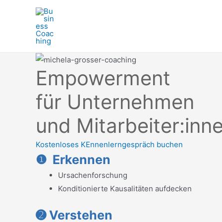
Zum
Inhalt
springen
Empowerment
für Unternehmen
und Mitarbeiter:inn
Kostenloses KEnnenlerngespräch buchen
❶ Erkennen
Ursachenforschung
Konditionierte Kausalitäten aufdecken
➋ Verstehen